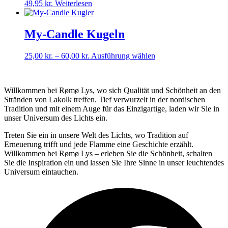
49,95
kr.
Weiterlesen
My-Candle Kugeln
Preisspanne:
Dieses
25,00
kr.
–
60,00
kr.
Ausführung wählen
25,00 kr.
Produkt
bis
weist
60,00 kr.
mehrere
Willkommen bei Rømø Lys, wo sich Qualität und Schönheit an den
Varianten
Stränden von Lakolk treffen. Tief verwurzelt in der nordischen
auf.
Tradition und mit einem Auge für das Einzigartige, laden wir Sie in
Die
unser Universum des Lichts ein.
Optionen
können
Treten Sie ein in unsere Welt des Lichts, wo Tradition auf
auf
Erneuerung trifft und jede Flamme eine Geschichte erzählt.
der
Willkommen bei Rømø Lys – erleben Sie die Schönheit, schalten
Produktseite
Sie die Inspiration ein und lassen Sie Ihre Sinne in unser leuchtendes
gewählt
Universum eintauchen.
werden