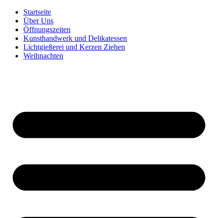
Zum
Startseite
Inhalt
Über Uns
springen
Öffnungszeiten
Kunsthandwerk und Delikatessen
Lichtgießerei und Kerzen Ziehen
Weihnachten