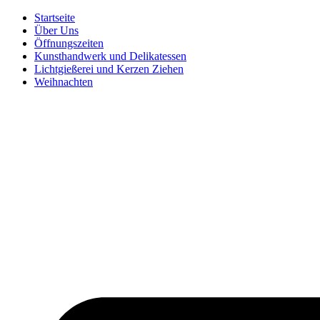
Zum
Startseite
Inhalt
Über Uns
springen
Öffnungszeiten
Kunsthandwerk und Delikatessen
Lichtgießerei und Kerzen Ziehen
Weihnachten