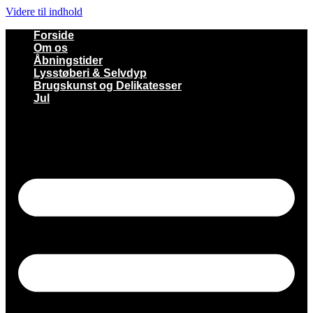
Videre til indhold
Forside
Om os
Åbningstider
Lysstøberi & Selvdyp
Brugskunst og Delikatesser
Jul