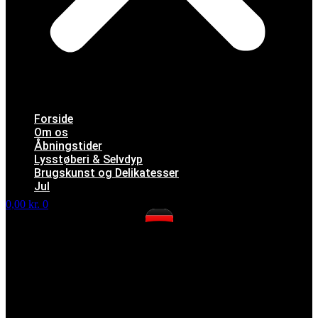
Forside
Om os
Åbningstider
Lysstøberi & Selvdyp
Brugskunst og Delikatesser
Jul
0,00
kr.
0