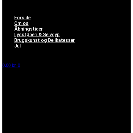
Forside
Om os
Åbningstider
Lysstøberi & Selvdyp
Brugskunst og Delikatesser
Jul
FRI FRAGT VED KØB OVER 399,00 KR.
0,00
kr.
0