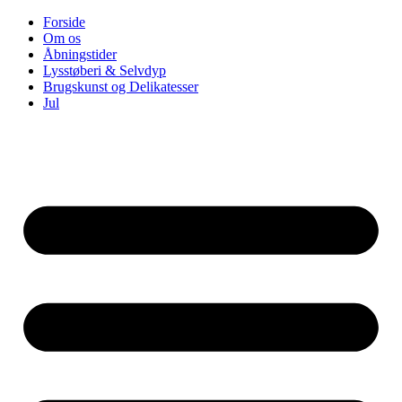
Videre
Forside
til
Om os
indhold
Åbningstider
Lysstøberi & Selvdyp
Brugskunst og Delikatesser
Jul