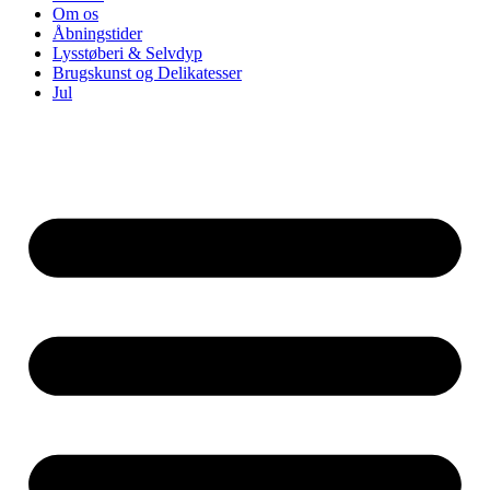
Om os
Åbningstider
Lysstøberi & Selvdyp
Brugskunst og Delikatesser
Jul