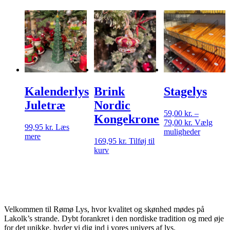
Kalenderlys
Brink
Stagelys
Juletræ
Nordic
59,00
kr.
–
Kongekrone
Prisinterval
79,00
kr.
Vælg
99,95
kr.
Læs
59,00 kr.
Dette
muligheder
mere
til
vare
169,95
kr.
Tilføj til
79,00 kr.
har
kurv
flere
varianter.
Mulighed
kan
vælges
på
Velkommen til Rømø Lys, hvor kvalitet og skønhed mødes på
vareside
Lakolk’s strande. Dybt forankret i den nordiske tradition og med øje
for det unikke, byder vi dig ind i vores univers af lys.