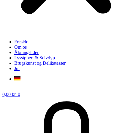
Forside
Om os
Åbningstider
Lysstøberi & Selvdyp
Brugskunst og Delikatesser
Jul
0,00
kr.
0